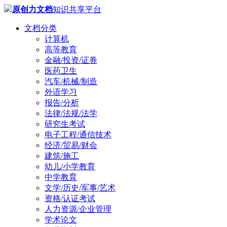
原创力文档
知识共享平台
文档分类
计算机
高等教育
金融/投资/证券
医药卫生
汽车/机械/制造
外语学习
报告/分析
法律/法规/法学
研究生考试
电子工程/通信技术
经济/贸易/财会
建筑/施工
幼儿/小学教育
中学教育
文学/历史/军事/艺术
资格/认证考试
人力资源/企业管理
学术论文