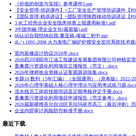
《价值的创造与实现》参考课件5.ppt
【安全管理-培训课件】=工厂安全生产管理培训课件【P092
【团队管理-精选讲议】=团队管理陕西移动培训讲议【P066
3.化工经营企业安全隐患排查上报通用标准1.pdf
3中国华融·理企业文化(最新版).pdf
60认识自我悦纳自我-董亚丽-项城二初中.ppt
dl／t 1091-2008 火力发电厂锅炉炉膛安全监控系统技术规程
室内装修设计协议2026年.docx
2026四川绵阳市江油工投建设发展集团有限公司种植监管
畜禽粪污资源化利用项目立项报告（范文）.docx
2026年律师执业资格认证客观题训练集.docx
专题10 数列（5年汇编）（全国通用）（原卷版）2022-20
2026年心理学基础人格心理学理论与应用考试练习题.doc
流水线员工岗前技能培训及定期考核评定手册.docx
畜禽粪污资源化利用项目申请报告（范文参考）.docx
2026届新疆维吾尔自治区克拉玛依市高三（最后冲刺）历史
企业内部审计风险防控标准手册.docx
最近下载