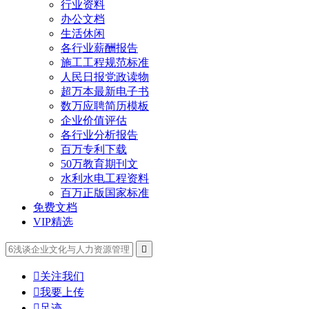
行业资料
办公文档
生活休闲
各行业薪酬报告
施工工程规范标准
人民日报党政读物
超万本最新电子书
数万应聘简历模板
企业价值评估
各行业分析报告
百万专利下载
50万教育期刊文
水利水电工程资料
百万正版国家标准
免费文档
VIP精选


关注我们

我要上传

足迹