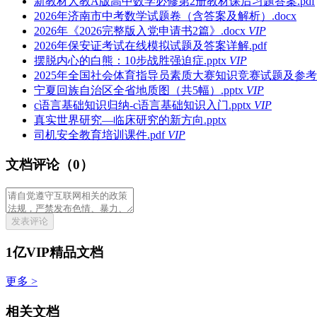
新教材人教A版高中数学必修第2册教材课后习题答案.pdf
2026年济南市中考数学试题卷（含答案及解析）.docx
2026年《2026完整版入党申请书2篇》.docx
VIP
2026年保安证考试在线模拟试题及答案详解.pdf
摆脱内心的白熊：10步战胜强迫症.pptx
VIP
2025年全国社会体育指导员素质大赛知识竞赛试题及参考答案
宁夏回族自治区全省地质图（共5幅）.pptx
VIP
c语言基础知识归纳-c语言基础知识入门.pptx
VIP
真实世界研究—临床研究的新方向.pptx
司机安全教育培训课件.pdf
VIP
文档评论（0）
发表评论
1亿VIP精品文档
更多 >
相关文档