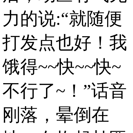
力的说:“就随便
打发点也好！我
饿得~~快~~快~
不行了~！”话音
刚落，晕倒在