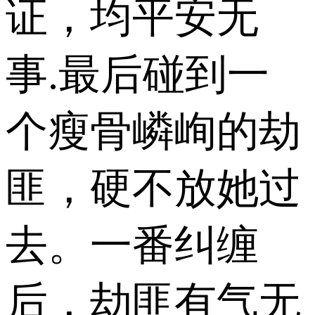
证，均平安无
事.最后碰到一
个瘦骨嶙峋的劫
匪，硬不放她过
去。一番纠缠
后，劫匪有气无