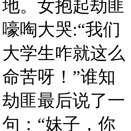
地。女抱起劫匪
嚎啕大哭:“我们
大学生咋就这么
命苦呀！”谁知
劫匪最后说了一
句：“妹子，你