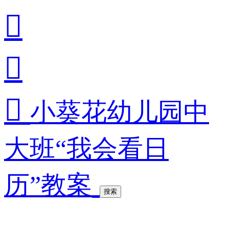



小葵花幼儿园中
大班“我会看日
历”教案
搜索