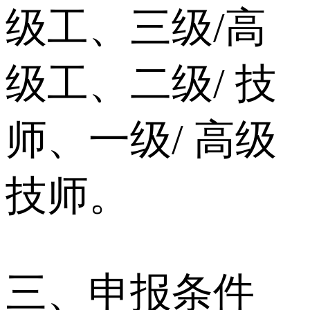
级⼯、三级/⾼
级⼯、⼆级/ 技
师、⼀级/ ⾼级
技师。
三、申报条件