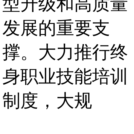
型升级和⾼质量
发展的重要⽀
撑。⼤⼒推⾏终
⾝职业技能培训
制度，⼤规