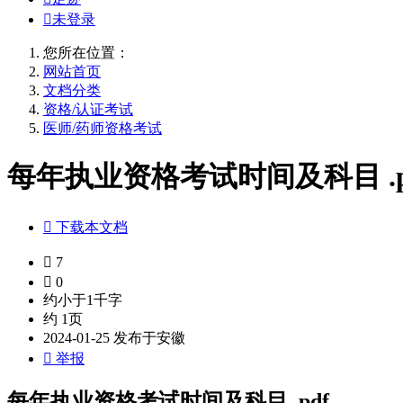

未登录
您所在位置：
网站首页
文档分类
资格/认证考试
医师/药师资格考试
每年执业资格考试时间及科目 .p

下载本文档

7

0
约小于1千字
约 1页
2024-01-25 发布于安徽

举报
每年执业资格考试时间及科目 .pdf