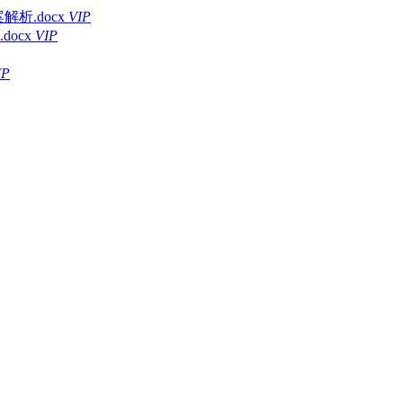
析.docx
VIP
ocx
VIP
IP