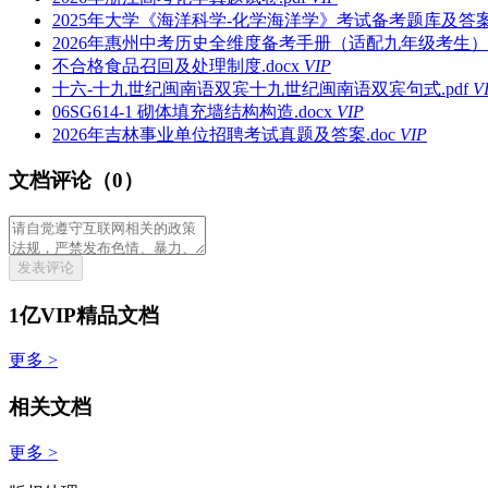
2025年大学《海洋科学-化学海洋学》考试备考题库及答案解
2026年惠州中考历史全维度备考手册（适配九年级考生）.d
不合格食品召回及处理制度.docx
VIP
十六-十九世纪闽南语双宾十九世纪闽南语双宾句式.pdf
V
06SG614-1 砌体填充墙结构构造.docx
VIP
2026年吉林事业单位招聘考试真题及答案.doc
VIP
文档评论（0）
发表评论
1亿VIP精品文档
更多 >
相关文档
更多 >