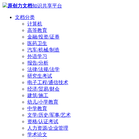
原创力文档
知识共享平台
文档分类
计算机
高等教育
金融/投资/证券
医药卫生
汽车/机械/制造
外语学习
报告/分析
法律/法规/法学
研究生考试
电子工程/通信技术
经济/贸易/财会
建筑/施工
幼儿/小学教育
中学教育
文学/历史/军事/艺术
资格/认证考试
人力资源/企业管理
学术论文