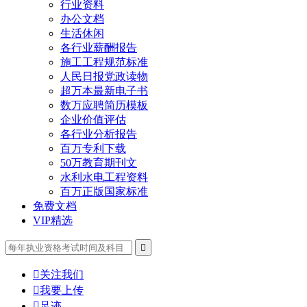
行业资料
办公文档
生活休闲
各行业薪酬报告
施工工程规范标准
人民日报党政读物
超万本最新电子书
数万应聘简历模板
企业价值评估
各行业分析报告
百万专利下载
50万教育期刊文
水利水电工程资料
百万正版国家标准
免费文档
VIP精选


关注我们

我要上传

足迹