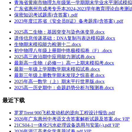
青海省黄南市物理九年级第一学期期末学业水平测试模拟试
广东省惠州市成考专升本2024-2023学年教育理论自考测试卷
保密知识考试题库(含答案) .pdf
2023年度江苏省《安全员B证》备考题库(含答案) .pdf
2025高二生物：基因突变与染色体变异.docx
遗传信息传递基础：DNA复制与表达模拟题.docx
生物期末模拟能力检测十二.docx
初中物理八年级上册期中终极模拟卷（F）.docx
2025高三政治期中应用能力测试卷.docx
最新高一生物（必修一）高一上期末模拟考.docx
最新一年级上学期数学期末模拟试卷.docx
最新三年级上册数学期末发现之惊喜者.docx
2025年高一数学（上）期末平行世界版.docx
2025高一历史期中：命题趋势分析与预测卷.docx
最近下载
罗罗Trent 900飞机发动机的逆向工程设计报告.pdf
2026年广东惠州中考语文含答案解析试题及答案.doc
VIP
21CS04-1一体化污水处理设备选用与安装(-).pdf
VIP
2026年浙江高考化学真题试卷.pdf
VIP