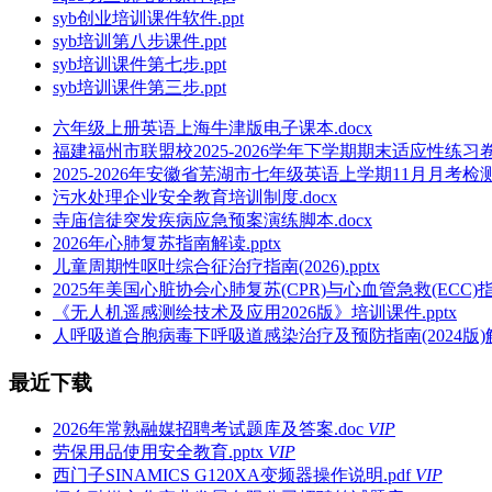
syb创业培训课件软件.ppt
syb培训第八步课件.ppt
syb培训课件第七步.ppt
syb培训课件第三步.ppt
六年级上册英语上海牛津版电子课本.docx
福建福州市联盟校2025-2026学年下学期期末适应性练习
2025-2026年安徽省芜湖市七年级英语上学期11月月考检测
污水处理企业安全教育培训制度.docx
寺庙信徒突发疾病应急预案演练脚本.docx
2026年心肺复苏指南解读.pptx
儿童周期性呕吐综合征治疗指南(2026).pptx
2025年美国心脏协会心肺复苏(CPR)与心血管急救(ECC)指南
《无人机遥感测绘技术及应用2026版》培训课件.pptx
人呼吸道合胞病毒下呼吸道感染治疗及预防指南(2024版)解读
最近下载
2026年常熟融媒招聘考试题库及答案.doc
VIP
劳保用品使用安全教育.pptx
VIP
西门子SINAMICS G120XA变频器操作说明.pdf
VIP