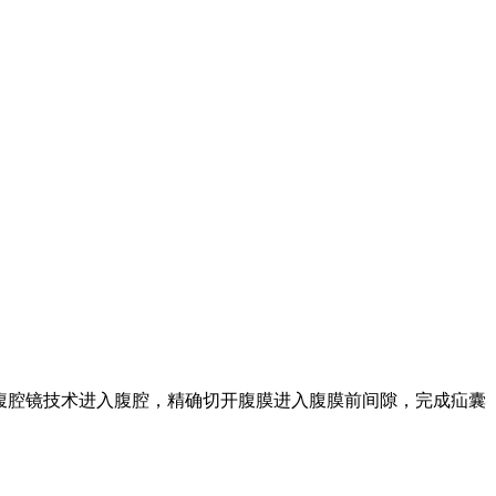
。该术式通过腹腔镜技术进入腹腔，精确切开腹膜进入腹膜前间隙，完成疝囊