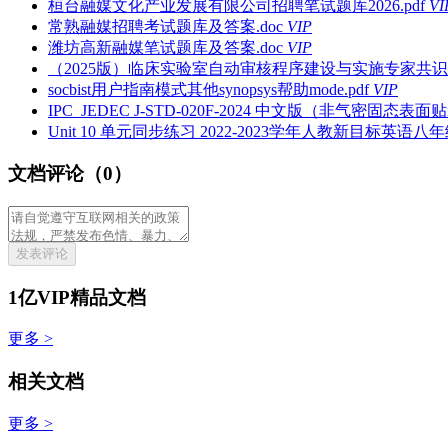
桓台融媒文化产业发展有限公司招聘笔试题库2026.pdf
VI
常熟融媒招聘考试题库及答案.doc
VIP
潍坊高新融媒笔试题库及答案.doc
VIP
（2025版）临床实验室自动审核程序建设与实施专家共识PPT
socbist用户指南模式其他synopsys帮助mode.pdf
VIP
IPC_JEDEC J-STD-020F-2024 中文版（非气密固态
Unit 10 单元同步练习 2022-2023学年人教新目标英语八年
文档评论（0）
发表评论
1亿VIP精品文档
更多 >
相关文档
更多 >