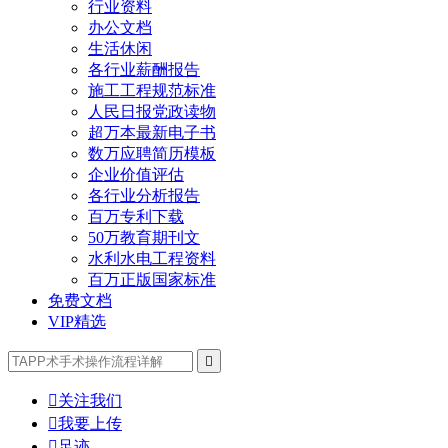
行业资料
办公文档
生活休闲
各行业薪酬报告
施工工程规范标准
人民日报党政读物
超万本最新电子书
数万应聘简历模板
企业价值评估
各行业分析报告
百万专利下载
50万教育期刊文
水利水电工程资料
百万正版国家标准
免费文档
VIP精选


关注我们

我要上传

足迹