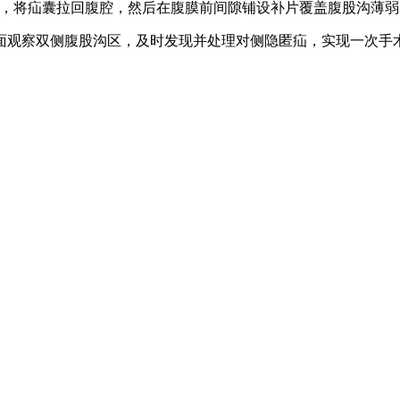
隙，将疝囊拉回腹腔，然后在腹膜前间隙铺设补片覆盖腹股沟薄
面观察双侧腹股沟区，及时发现并处理对侧隐匿疝，实现一次手