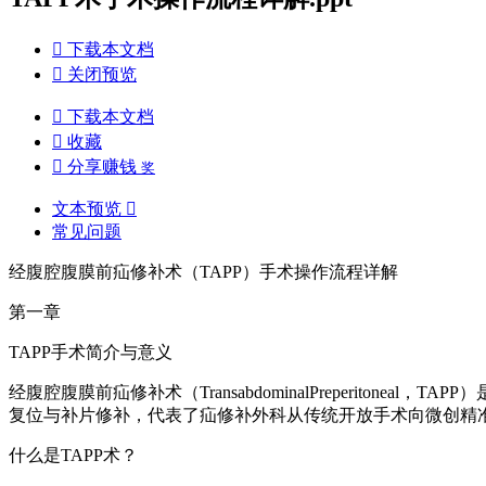

下载本文档

关闭预览

下载本文档

收藏

分享赚钱
奖
文本预览

常见问题
经腹腔腹膜前疝修补术（TAPP）手术操作流程详解
第一章
TAPP手术简介与意义
经腹腔腹膜前疝修补术（TransabdominalPreperit
复位与补片修补，代表了疝修补外科从传统开放手术向微创精
什么是TAPP术？