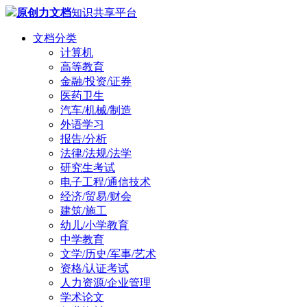
原创力文档
知识共享平台
文档分类
计算机
高等教育
金融/投资/证券
医药卫生
汽车/机械/制造
外语学习
报告/分析
法律/法规/法学
研究生考试
电子工程/通信技术
经济/贸易/财会
建筑/施工
幼儿/小学教育
中学教育
文学/历史/军事/艺术
资格/认证考试
人力资源/企业管理
学术论文