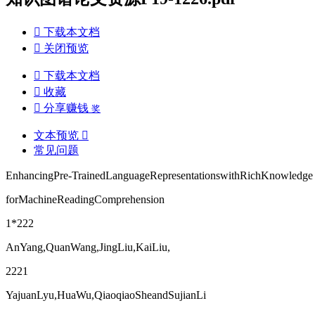

下载本文档

关闭预览

下载本文档

收藏

分享赚钱
奖
文本预览

常见问题
EnhancingPre-TrainedLanguageRepresentationswithRichKnowledge
forMachineReadingComprehension
1*222
AnYang,QuanWang,JingLiu,KaiLiu,
2221
YajuanLyu,HuaWu,QiaoqiaoSheandSujianLi