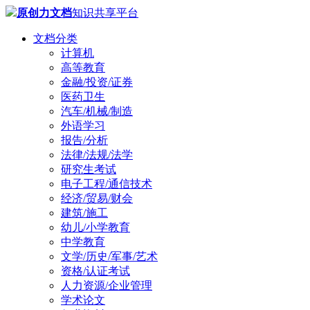
原创力文档
知识共享平台
文档分类
计算机
高等教育
金融/投资/证券
医药卫生
汽车/机械/制造
外语学习
报告/分析
法律/法规/法学
研究生考试
电子工程/通信技术
经济/贸易/财会
建筑/施工
幼儿/小学教育
中学教育
文学/历史/军事/艺术
资格/认证考试
人力资源/企业管理
学术论文