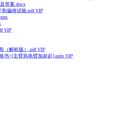
答案.docx
定和偏倚试验.pdf
VIP
ptx
x
f
VIP
形（解析版）.pdf
VIP
书+[主臂风电臂加超起].pptx
VIP