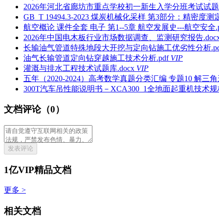
2026年河北省廊坊市重点学校初一新生入学分班考试试题及
GB_T 19494.3-2023 煤炭机械化采样 第3部分：精密度测
航空概论 课件全套 电子 第1--5章 航空发展史---航空安全.p
2026年中国电木板行业市场数据调查、监测研究报告.doc
长输油气管道特殊地段大开挖与定向钻施工优劣性分析.pd
油气长输管道定向钻穿越施工技术分析.pdf
VIP
灌溉与排水工程技术试题库.docx
VIP
五年（2020-2024）高考数学真题分类汇编 专题10 解三角
300T汽车吊性能说明书－XCA300_1全地面起重机技术规格
文档评论（0）
发表评论
1亿VIP精品文档
更多 >
相关文档