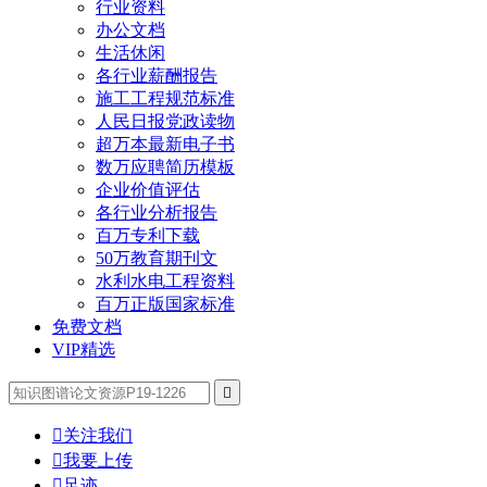
行业资料
办公文档
生活休闲
各行业薪酬报告
施工工程规范标准
人民日报党政读物
超万本最新电子书
数万应聘简历模板
企业价值评估
各行业分析报告
百万专利下载
50万教育期刊文
水利水电工程资料
百万正版国家标准
免费文档
VIP精选


关注我们

我要上传

足迹