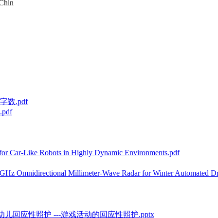
Chin
数.pdf
df
 Car-Like Robots in Highly Dynamic Environments.pdf
directional Millimeter-Wave Radar for Winter Automated Dri
儿回应性照护 ---游戏活动的回应性照护.pptx