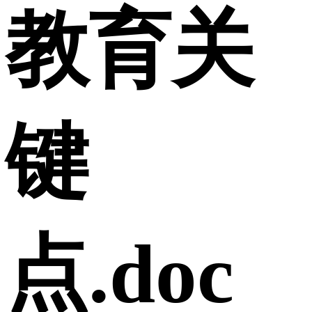
教育关
键
点.doc