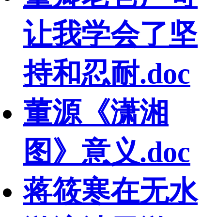
让我学会了坚
持和忍耐.doc
董源《潇湘
图》意义.doc
蒋筱寒在无水