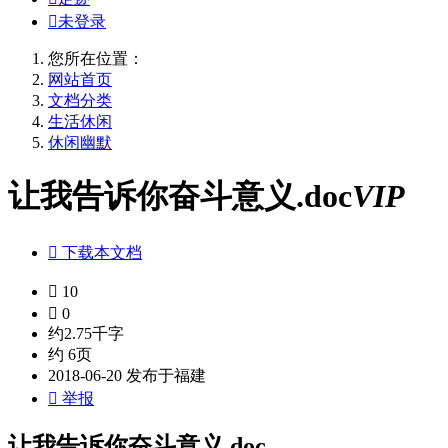

未登录
您所在位置：
网站首页
文档分类
生活休闲
休闲幽默
让我告诉你奋斗意义.doc
VIP

下载本文档

10

0
约2.75千字
约 6页
2018-06-20 发布于福建

举报
让我告诉你奋斗意义.doc