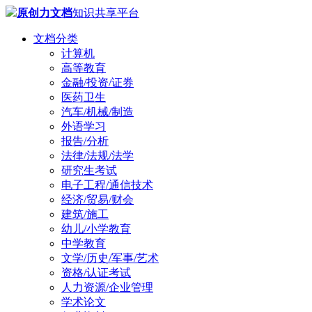
原创力文档
知识共享平台
文档分类
计算机
高等教育
金融/投资/证券
医药卫生
汽车/机械/制造
外语学习
报告/分析
法律/法规/法学
研究生考试
电子工程/通信技术
经济/贸易/财会
建筑/施工
幼儿/小学教育
中学教育
文学/历史/军事/艺术
资格/认证考试
人力资源/企业管理
学术论文