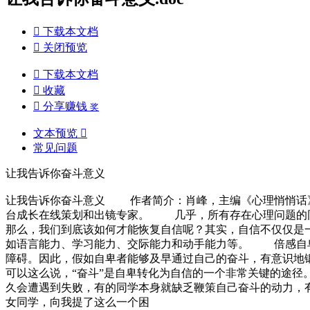

下载本文档

关闭预览

下载本文档

收藏

分享赚钱
奖
文本预览

常见问题
让我告诉你奋斗意义
让我告诉你奋斗意义 作者简介：肖峰，主编《心理悄悄话》
台成长在线策划和出镜专家。 几乎，所有存在心理问题的同
那么，我们到底该如何才能恢复自信呢？其实，自信不仅仅是
如语言能力、学习能力、交际能力和动手能力等。 倍感自卑
障碍。因此，假如自卑者能够及早通过自己的奋斗，有意识地
可以这么说，“奋斗”是自卑转化为自信的一个非常关键的途
久会遭遇到失败，有的同学本身就缺乏鞭策自己奋斗的动力，
女同学，向我提了这么一个困