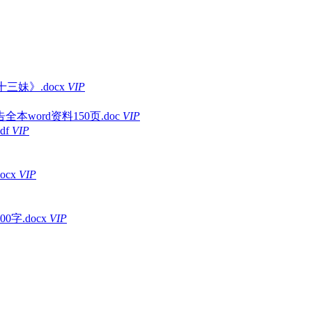
妹》.docx
VIP
ord资料150页.doc
VIP
df
VIP
cx
VIP
字.docx
VIP