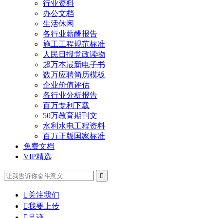
行业资料
办公文档
生活休闲
各行业薪酬报告
施工工程规范标准
人民日报党政读物
超万本最新电子书
数万应聘简历模板
企业价值评估
各行业分析报告
百万专利下载
50万教育期刊文
水利水电工程资料
百万正版国家标准
免费文档
VIP精选


关注我们

我要上传

足迹