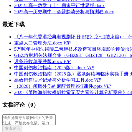
2025年高一数学（上）期末平行世界版.docx
2025高一历史期中：命题趋势分析与预测卷.docx
最近下载
《八十年代香港经典电视剧怀旧情结》之七(结束篇)：《十三
重点人口管理办法.docx
VIP
5万吨年中和法磷酸二氢钾技术改造项目环境影响评价报告全本w
GBZ放射相关法规合集（GBZ98、GBZ128、GBZ130）.p
设备验收单完整版.docx
VIP
中国创伤救治指南（2025版）.docx
VIP
中国创伤救治指南（2025 版）逐条解读与临床实操手册.do
高效销售话术记录与分析学习工具.doc
VIP
（2026）颅脑外伤的麻醉管理PPT课件.pptx
VIP
2025《某跨海斜拉桥斜拉索无应力索长计算分析案例》4400
文档评论（0）
发表评论