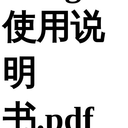
使用说
明
书.pdf