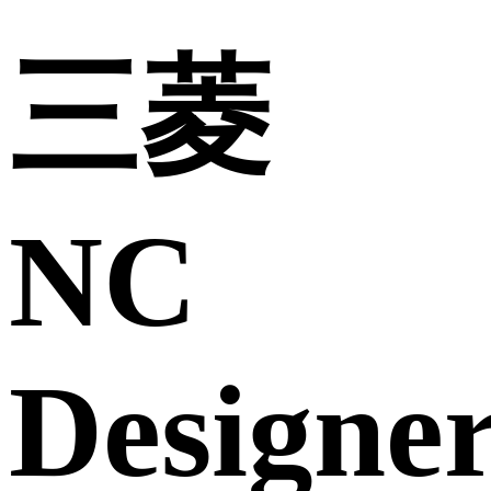
三菱
NC
Designe