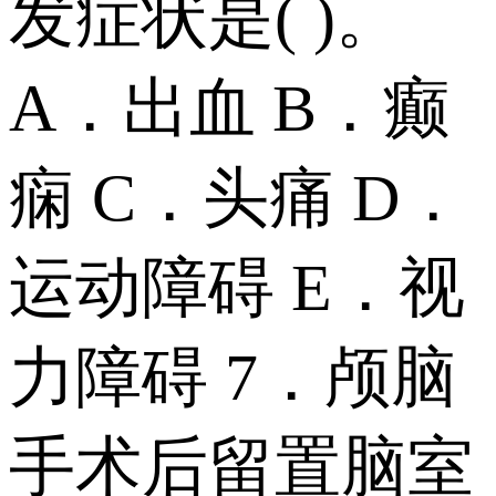
发症状是( )。
A．出血 B．癫
痫 C．头痛 D．
运动障碍 E．视
力障碍 7．颅脑
手术后留置脑室