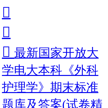



最新国家开放大
学电大本科《外科
护理学》期末标准
题库及答案(试卷精