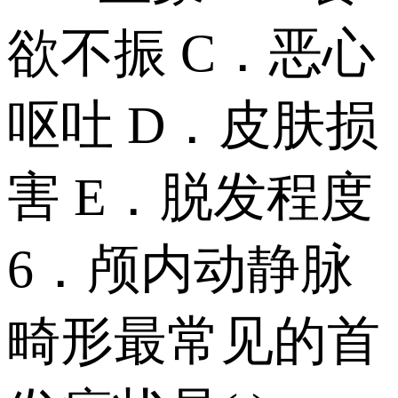
欲不振 C．恶心
呕吐 D．皮肤损
害 E．脱发程度
6．颅内动静脉
畸形最常见的首