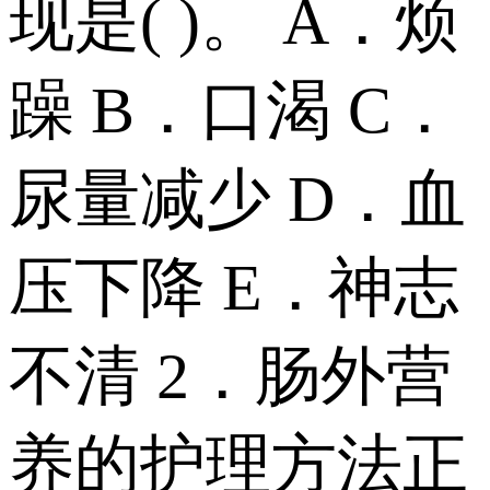
现是( )。 A．烦
躁 B．口渴 C．
尿量减少 D．血
压下降 E．神志
不清 2．肠外营
养的护理方法正