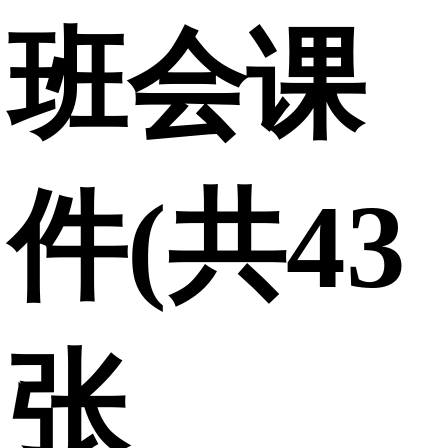
班会课
件(共43
张