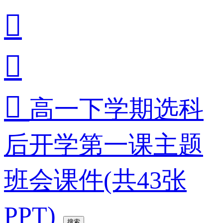



高一下学期选科
后开学第一课主题
班会课件(共43张
PPT)
搜索