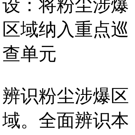
设：将粉尘涉爆
区域纳入重点巡
查单元
辨识粉尘涉爆区
域。全面辨识本