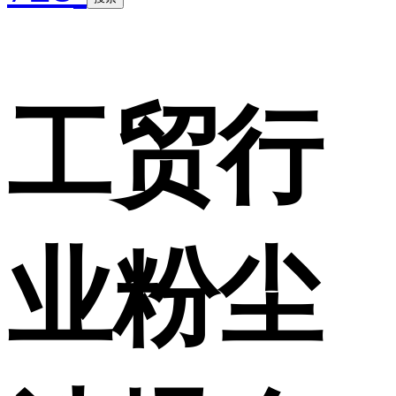
工贸行
业粉尘