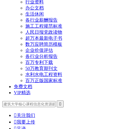
行业资料
办公文档
生活休闲
各行业薪酬报告
施工工程规范标准
人民日报党政读物
超万本最新电子书
数万应聘简历模板
企业价值评估
各行业分析报告
百万专利下载
50万教育期刊文
水利水电工程资料
百万正版国家标准
免费文档
VIP精选


关注我们

我要上传

足迹