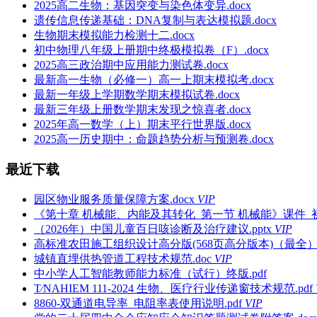
2025高二生物：基因突变与染色体变异.docx
遗传信息传递基础：DNA复制与表达模拟题.docx
生物期末模拟能力检测十二.docx
初中物理八年级上册期中终极模拟卷（F）.docx
2025高三政治期中应用能力测试卷.docx
最新高一生物（必修一）高一上期末模拟考.docx
最新一年级上学期数学期末模拟试卷.docx
最新三年级上册数学期末发现之惊喜者.docx
2025年高一数学（上）期末平行世界版.docx
2025高一历史期中：命题趋势分析与预测卷.docx
最近下载
园区物业服务质量保障方案.docx
VIP
《第十章 机械能、内能及其转化_第一节 机械能》课件_初
（2026年）中国儿童百日咳诊断及治疗建议.pptx
VIP
高标准农田施工组织设计高分版(568页高分版本)（最全）.
城镇直埋供热管道工程技术规范.doc
VIP
中小学人工智能教师能力标准（试行）终版.pdf
T∕NAHIEM 111-2024 生物、医疗行业传递窗技术规范.pdf
8860-双通道电导率_电阻率表使用说明.pdf
VIP