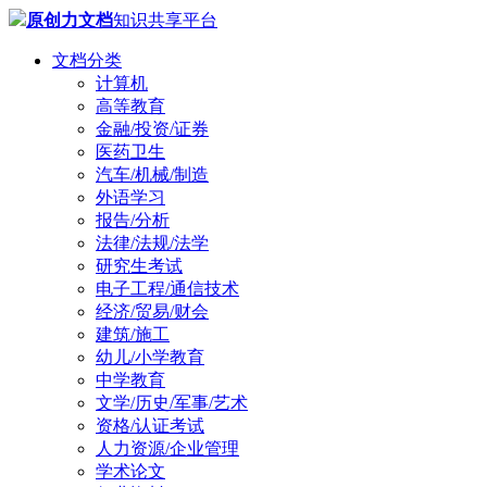
原创力文档
知识共享平台
文档分类
计算机
高等教育
金融/投资/证券
医药卫生
汽车/机械/制造
外语学习
报告/分析
法律/法规/法学
研究生考试
电子工程/通信技术
经济/贸易/财会
建筑/施工
幼儿/小学教育
中学教育
文学/历史/军事/艺术
资格/认证考试
人力资源/企业管理
学术论文