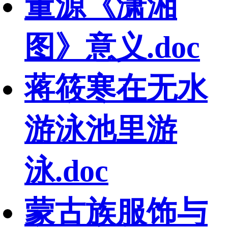
董源《潇湘
图》意义.doc
蒋筱寒在无水
游泳池里游
泳.doc
蒙古族服饰与