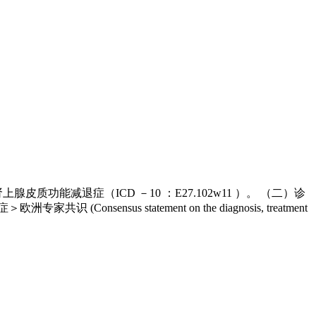
能减退症（ICD －10 ：E27.102w11 ）。 （二）诊
sus statement on the diagnosis, treatment