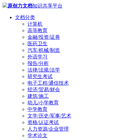
原创力文档
知识共享平台
文档分类
计算机
高等教育
金融/投资/证券
医药卫生
汽车/机械/制造
外语学习
报告/分析
法律/法规/法学
研究生考试
电子工程/通信技术
经济/贸易/财会
建筑/施工
幼儿/小学教育
中学教育
文学/历史/军事/艺术
资格/认证考试
人力资源/企业管理
学术论文