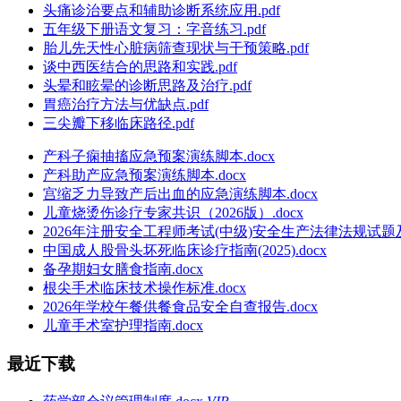
头痛诊治要点和辅助诊断系统应用.pdf
五年级下册语文复习：字音练习.pdf
胎儿先天性心脏病筛查现状与干预策略.pdf
谈中西医结合的思路和实践.pdf
头晕和眩晕的诊断思路及治疗.pdf
胃癌治疗方法与优缺点.pdf
三尖瓣下移临床路径.pdf
产科子痫抽搐应急预案演练脚本.docx
产科助产应急预案演练脚本.docx
宫缩乏力导致产后出血的应急演练脚本.docx
儿童烧烫伤诊疗专家共识（2026版）.docx
2026年注册安全工程师考试(中级)安全生产法律法规试题及
中国成人股骨头坏死临床诊疗指南(2025).docx
备孕期妇女膳食指南.docx
根尖手术临床技术操作标准.docx
2026年学校午餐供餐食品安全自查报告.docx
儿童手术室护理指南.docx
最近下载