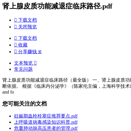
肾上腺皮质功能减退症临床路径.pdf

下载文档

关闭预览

下载文档

收藏

分享赚钱
奖
文本预览

常见问题
肾上腺皮质功能减退症临床路径（最全版） 一、肾上腺皮质功能减退
断依据。 根据《临床内分泌学》（陈家伦主编，上海科学技术出版社， 2011 年 
and fo
您可能关注的文档
妊娠期血栓栓塞症推荐要点.pdf
上呼吸道病毒感染知识科普.pdf
危重肺动脉高压患者的管理.pdf