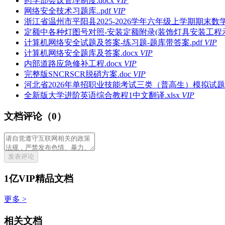
药学部会议管理制度.docx
VIP
网络安全技术习题库..pdf
VIP
浙江省温州市平阳县2025-2026学年六年级上学期期末数学试
定额中各种灯图号对照-安装定额附录(装饰灯具安装工程示意
计算机网络安全试题及答案-练习题-题库带答案.pdf
VIP
计算机网络安全题库及答案.docx
VIP
内部道路应急修补工程.docx
VIP
完整版SNCRSCR脱硝方案.doc
VIP
河北省2026年单招职业技能考试三类（普高生）模拟试题及
全新版大学进阶英语综合教程1中文翻译.xlsx
VIP
文档评论（0）
发表评论
1亿VIP精品文档
更多 >
相关文档