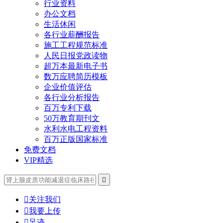
行业资料
办公文档
生活休闲
各行业薪酬报告
施工工程规范标准
人民日报党政读物
超万本最新电子书
数万应聘简历模板
企业价值评估
各行业分析报告
百万专利下载
50万教育期刊文
水利水电工程资料
百万正版国家标准
免费文档
VIP精选


关注我们

我要上传

足迹