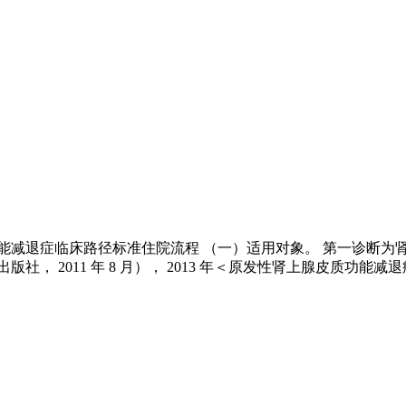
症临床路径标准住院流程 （一）适用对象。 第一诊断为肾上腺皮质功
8 月）， 2013 年＜原发性肾上腺皮质功能减退症＞欧洲专家共识 (Consen