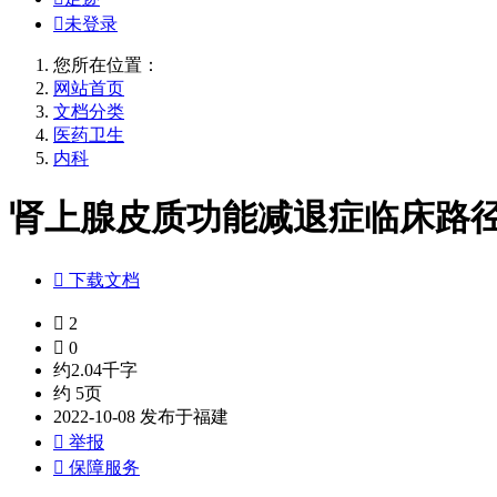

未登录
您所在位置：
网站首页
文档分类
医药卫生
内科
肾上腺皮质功能减退症临床路径.

下载文档

2

0
约2.04千字
约 5页
2022-10-08 发布于福建

举报

保障服务