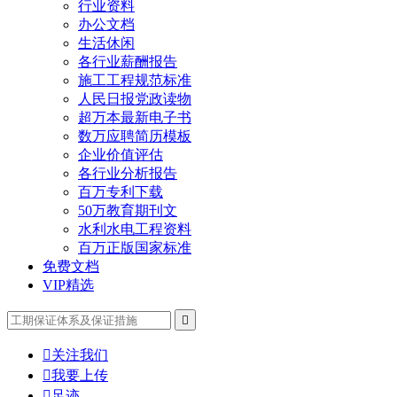
行业资料
办公文档
生活休闲
各行业薪酬报告
施工工程规范标准
人民日报党政读物
超万本最新电子书
数万应聘简历模板
企业价值评估
各行业分析报告
百万专利下载
50万教育期刊文
水利水电工程资料
百万正版国家标准
免费文档
VIP精选


关注我们

我要上传

足迹