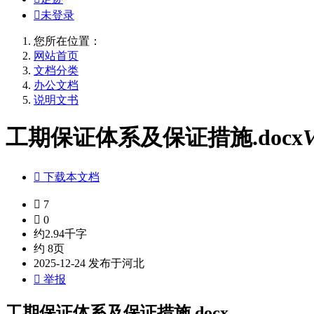

未登录
您所在位置：
网站首页
文档分类
办公文档
说明文书
工期保证体系及保证措施.docx

下载本文档

7

0
约2.94千字
约 8页
2025-12-24 发布于河北

举报
工期保证体系及保证措施.docx