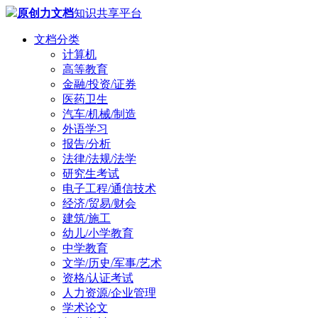
原创力文档
知识共享平台
文档分类
计算机
高等教育
金融/投资/证券
医药卫生
汽车/机械/制造
外语学习
报告/分析
法律/法规/法学
研究生考试
电子工程/通信技术
经济/贸易/财会
建筑/施工
幼儿/小学教育
中学教育
文学/历史/军事/艺术
资格/认证考试
人力资源/企业管理
学术论文