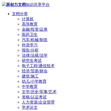
原创力文档
知识共享平台
文档分类
计算机
高等教育
金融/投资/证券
医药卫生
汽车/机械/制造
外语学习
报告/分析
法律/法规/法学
研究生考试
电子工程/通信技术
经济/贸易/财会
建筑/施工
幼儿/小学教育
中学教育
文学/历史/军事/艺术
资格/认证考试
人力资源/企业管理
学术论文