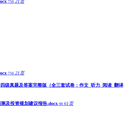
cx
21页
750
cx
21页
750
英语四级真题及答案完整版（全三套试卷：作文_听力_阅读_翻译
测及投资规划建议报告.docx
61页
98