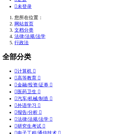

未登录
您所在位置：
网站首页
文档分类
法律/法规/法学
行政法
全部分类

计算机


高等教育


金融/投资/证券


医药卫生


汽车/机械/制造


外语学习


报告/分析


法律/法规/法学


研究生考试


电子工程/通信技术
