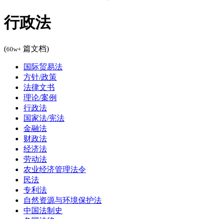
行政法
(
篇文档)
60w+
国际贸易法
方针/政策
法律文书
理论/案例
行政法
国家法/宪法
金融法
财政法
经济法
劳动法
农业经济管理法令
民法
专利法
自然资源与环境保护法
中国法制史