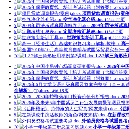
1
2
3
项目贷款调查报告(案例).
4
空气净化器介绍.doc
11页
12844
5
2009年司法考试真
6
定期考核汇总表.doc
1页
11546
7
世联策划培训工具.ppt
25
8298
8
高
9
10
1.2.2解三角形应
1
2026年中
2
3
4
全解析） (1).docx
18页
1496
5
20
6
7
《岳
8
在新课改中
9
外销员资格考试重要考点.
10
小学一年级第二册总