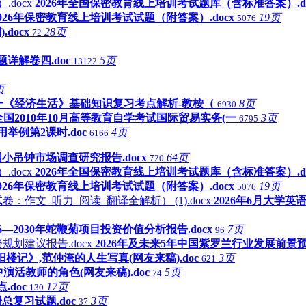
2026年全国保密教育线上培训考试题库（含标准答案）.do
2026年保密教育线上培训考试试题（附答案）.docx
19页
5076
docx
28页
72
题详解卷四.doc
5页
13122
页
一《经济生活》基础知识复习考点解析-教桉（
8页
6930
全国2010年10月高等教育自学考试国际贸易实务(一
3页
6795
用举例第2课时.doc
4页
6166
国小吊钟市场调查研究报告.docx
64页
720
2026年全国保密教育线上培训考试题库（含标准答案）.do
2026年保密教育线上培训考试试题（附答案）.docx
19页
5076
2026年6月大学
26—2030年蛇鞭菊项目投资价值分析报告.docx
7页
96
2026年及未来5年中国紫罗兰行业发展前景预
阳楼记》,范仲淹的人生写真(网友来稿).doc
3页
621
演活教师的角色(网友来稿).doc
5页
74
doc
17页
130
复习试题.doc
3页
37