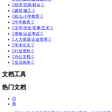

经济/贸易/财会


建筑/施工


幼儿/小学教育


中学教育


文学/历史/军事/艺术


资格/认证考试


人力资源/企业管理


学术论文


行业资料


办公文档


生活休闲

文档工具
热门文档
日
周