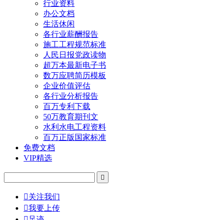
行业资料
办公文档
生活休闲
各行业薪酬报告
施工工程规范标准
人民日报党政读物
超万本最新电子书
数万应聘简历模板
企业价值评估
各行业分析报告
百万专利下载
50万教育期刊文
水利水电工程资料
百万正版国家标准
免费文档
VIP精选


关注我们

我要上传

足迹