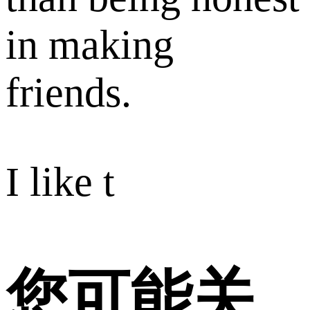
in making
friends.
I like t
您可能关