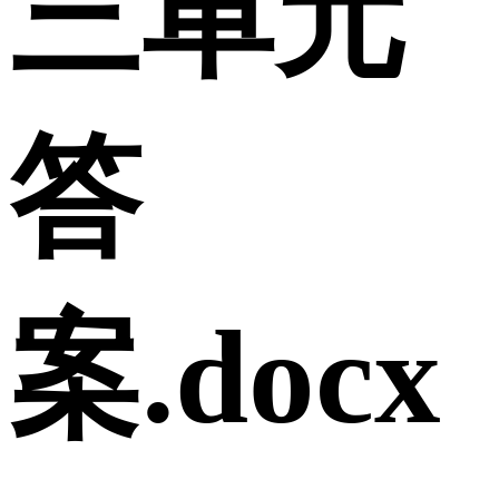
三单元
答
案.docx