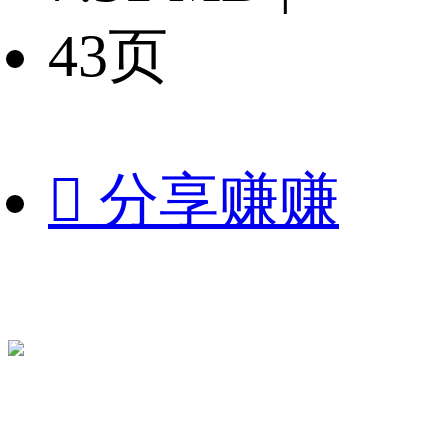
43页

分享赚赚