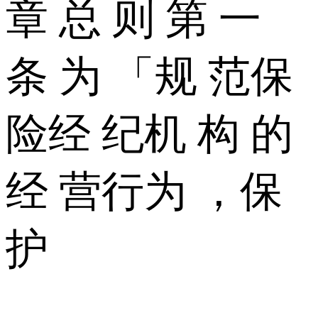
章 总 则 第 一
条 为 「规 范保
险经 纪机 构 的
经 营行为 ，保
护