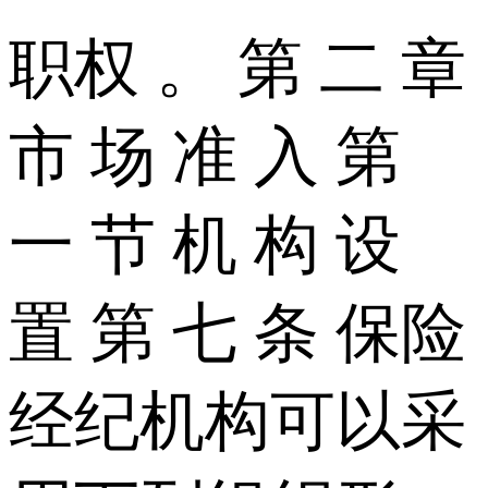
职权 。 第 二 章
市 场 准 入 第
一 节 机 构 设
置 第 七 条 保险
经纪机构可以采