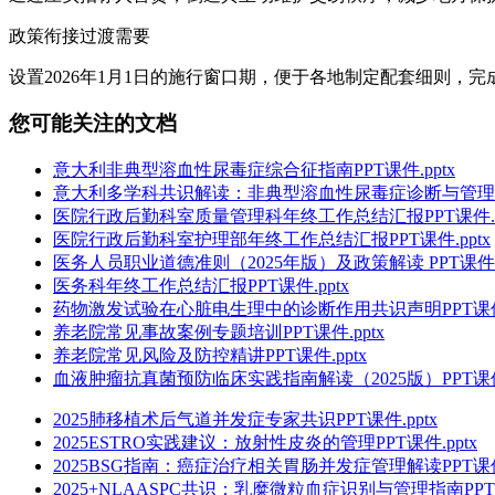
政策衔接过渡需要
设置2026年1月1日的施行窗口期，便于各地制定配套细则，
您可能关注的文档
意大利非典型溶血性尿毒症综合征指南PPT课件.pptx
意大利多学科共识解读：非典型溶血性尿毒症诊断与管理策略探
医院行政后勤科室质量管理科年终工作总结汇报PPT课件.p
医院行政后勤科室护理部年终工作总结汇报PPT课件.pptx
医务人员职业道德准则（2025年版）及政策解读 PPT课件.p
医务科年终工作总结汇报PPT课件.pptx
药物激发试验在心脏电生理中的诊断作用共识声明PPT课件.
养老院常见事故案例专题培训PPT课件.pptx
养老院常见风险及防控精讲PPT课件.pptx
血液肿瘤抗真菌预防临床实践指南解读（2025版）PPT课件.
2025肺移植术后气道并发症专家共识PPT课件.pptx
2025ESTRO实践建议：放射性皮炎的管理PPT课件.pptx
2025BSG指南：癌症治疗相关胃肠并发症管理解读PPT课件.
2025+NLAASPC共识：乳糜微粒血症识别与管理指南PPT课