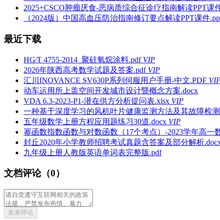
2025+CSCO肿瘤厌食-恶病质综合征诊疗指南解读PPT课件.
（2024版）中国高血压防治指南修订要点解读PPT课件.ppt
最近下载
HG∕T 4755-2014_聚硅氧烷涂料.pdf
VIP
2026年陕西高考数学试题及答案.pdf
VIP
汇川INOVANCE SV630P系列伺服用户手册-中文.PDF
VI
动车运用所上盖空间开发城市设计暨概念方案.docx
VDA 6.3-2023-P1-潜在供方分析提问表.xlsx
VIP
一种基于深度学习的风机叶片健康监测方法及其故障检测方法
五年级数学上册方程应用题练习30道.docx
VIP
幂函数指数函数与对数函数（17个考点）-2023学年高一数
封丘2020年小学教师招聘考试真题含答案及部分解析.doc
九年级上册人教版英语单词表完整版.pdf
文档评论（0）
发表评论