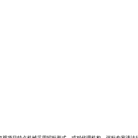
忽视项目特点机械采用招标形式，或对代理机构、评标专家违法