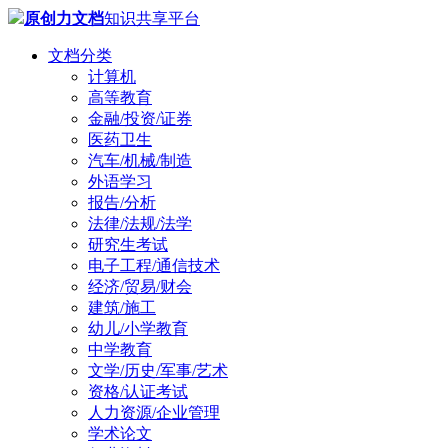
原创力文档
知识共享平台
文档分类
计算机
高等教育
金融/投资/证券
医药卫生
汽车/机械/制造
外语学习
报告/分析
法律/法规/法学
研究生考试
电子工程/通信技术
经济/贸易/财会
建筑/施工
幼儿/小学教育
中学教育
文学/历史/军事/艺术
资格/认证考试
人力资源/企业管理
学术论文