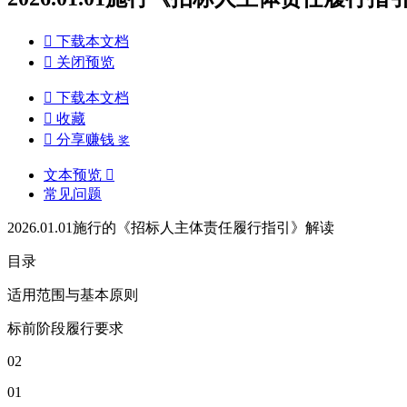

下载本文档

关闭预览

下载本文档

收藏

分享赚钱
奖
文本预览

常见问题
2026.01.01施行的《招标人主体责任履行指引》解读
目录
适用范围与基本原则
标前阶段履行要求
02
01