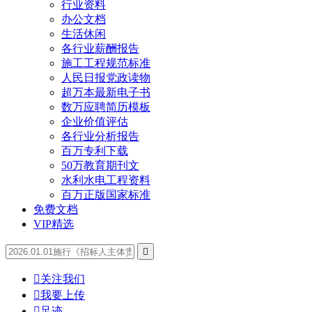
行业资料
办公文档
生活休闲
各行业薪酬报告
施工工程规范标准
人民日报党政读物
超万本最新电子书
数万应聘简历模板
企业价值评估
各行业分析报告
百万专利下载
50万教育期刊文
水利水电工程资料
百万正版国家标准
免费文档
VIP精选


关注我们

我要上传

足迹