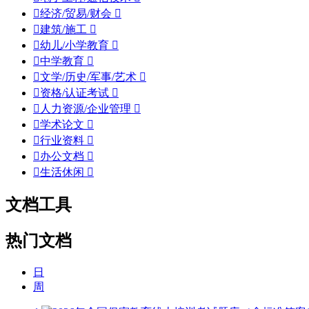

经济/贸易/财会


建筑/施工


幼儿/小学教育


中学教育


文学/历史/军事/艺术


资格/认证考试


人力资源/企业管理


学术论文


行业资料


办公文档


生活休闲

文档工具
热门文档
日
周