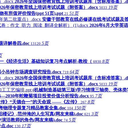
2026年全国保密教育线上培训考试题库（含标准答案）.do
2026年保密教育线上培训考试试题（附答案）.docx
19页
5033
有所值评价报告(ppt 51页).ppt
51页
21
安徽干部教育在线必修课在线考试试题及答案（
2026年6月大学
题详解卷四.doc
5页
13120
页
一《经济生活》基础知识复习考点解析-教桉（
8页
6930
国小吊钟市场调查研究报告.docx
64页
719
2026年全国保密教育线上培训考试题库（含标准答案）.do
2026年保密教育线上培训考试试题（附答案）.docx
19页
5033
(机械制造基础第三版)学习情境三轴类、壳体类零
26—2030年蛇鞭菊项目投资价值分析报告.docx
7页
95
传》“天德合一”的天命观 ——《左传》
8页
267
中考物理专题复习精品教案全集.doc
150页
104
阳楼记》,范仲淹的人生写真(网友来稿).doc
3页
621
演活教师的角色(网友来稿).doc
5页
74
.doc
17页
130