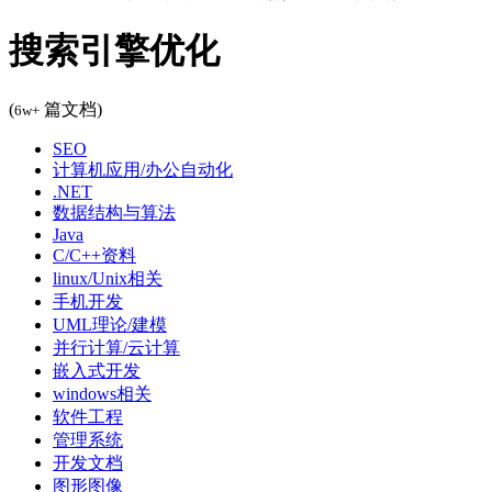
搜索引擎优化
(
篇文档)
6w+
SEO
计算机应用/办公自动化
.NET
数据结构与算法
Java
C/C++资料
linux/Unix相关
手机开发
UML理论/建模
并行计算/云计算
嵌入式开发
windows相关
软件工程
管理系统
开发文档
图形图像