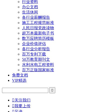
行业资料
办公文档
生活休闲
各行业薪酬报告
施工工程规范标准
人民日报党政读物
超万本最新电子书
数万应聘简历模板
企业价值评估
各行业分析报告
百万专利下载
50万教育期刊文
水利水电工程资料
百万正版国家标准
免费文档
VIP精选


关注我们

我要上传

足迹