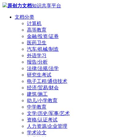
原创力文档
知识共享平台
文档分类
计算机
高等教育
金融/投资/证券
医药卫生
汽车/机械/制造
外语学习
报告/分析
法律/法规/法学
研究生考试
电子工程/通信技术
经济/贸易/财会
建筑/施工
幼儿/小学教育
中学教育
文学/历史/军事/艺术
资格/认证考试
人力资源/企业管理
学术论文