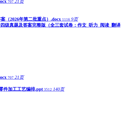
cx
21页
707
2026年第二批重点）.docx
9页
1116
英语四级真题及答案完整版（全三套试卷：作文_听力_阅读_翻译
cx
21页
707
件加工工艺编排.ppt
140页
3512