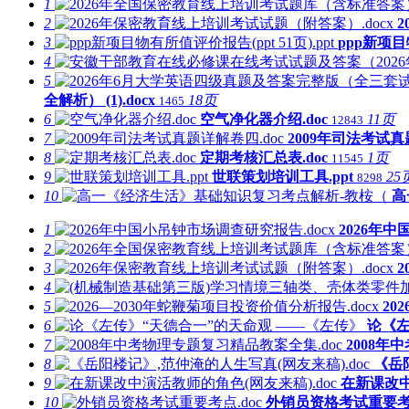
1
2
3
ppp新项目物
4
5
全解析） (1).docx
18页
1465
6
空气净化器介绍.doc
11页
12843
7
2009年司法考试真
8
定期考核汇总表.doc
1页
11545
9
世联策划培训工具.ppt
25
8298
10
高
1
2026年中
2
3
4
5
20
6
论《左
7
2008年
8
《岳
9
在新课改中
10
外销员资格考试重要考点