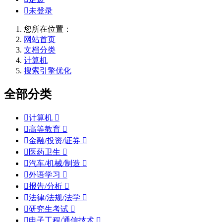

未登录
您所在位置：
网站首页
文档分类
计算机
搜索引擎优化
全部分类

计算机


高等教育


金融/投资/证券


医药卫生


汽车/机械/制造


外语学习


报告/分析


法律/法规/法学


研究生考试


电子工程/通信技术
